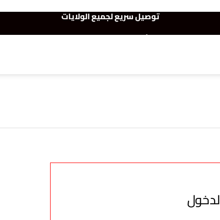
توصيل سريع لجميع الولايات
نفخر بأكثر من 5000 مشتري سعيد
أطلب الآن والدفع فقط عند استلام المنتج
لدخول