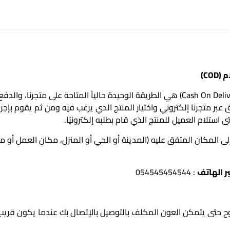
CO)
الدفع عند الاستلام (Cash On Delivery) هي الطريقة الوحيدة حالياً المتاحة على متج
بر متجرنا إلكتروني واختيار المنتج الذي يرغب فيه ومن ثم يقوم بإجر
 استلام العميل للمنتج الذي قام بطلبه إلكترونيًا.
ى المكان المتفق عليه (المدينة أو الحي أو المنزل، مكان العمل أو مك
ر الهاتف
: 054545454544
ح حتى يتمكن العون المكلف بالتوصيل بالإتصال بك عندما يكون قريب 